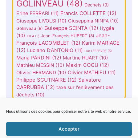
GOLINVEAU
(48)
Déchets
(9)
Erine FERRARI
(11)
Francis COLLETTE
(12)
Giuseppe LIVOLSI
(10)
Giuseppina NINFA
(10)
Guiseppe SCINTA
(12)
Hygéa
Golinveau
(8)
Jean-
(10)
Jean-François HUBERT
(8)
IDEA
(5)
François LACOMBLET
(12)
Karim MARIAGE
(12)
Luciano D’ANTONIO
(11)
Luc LEFEBVRE
(5)
Maria PARDINI
(12)
Martine HUART
(10)
Maxim COCU
(12)
Mathieu MESSIN
(10)
Olivier MATHIEU
(11)
Olivier HERMAND
(10)
Philippe SCUTNAIRE
(12)
Salvatore
CARRUBBA
(12)
taxe sur l'enlèvement des
déchets
(10)
Nous utilisons des cookies pour optimiser notre site web et notre service.
Accepter